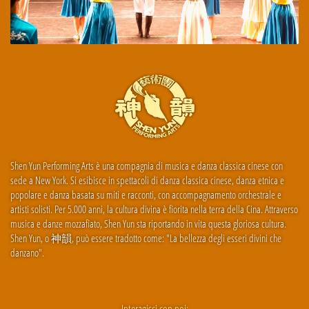
Shen Yun Performing Arts è una compagnia di musica e danza classica cinese con
sede a New York. Si esibisce in spettacoli di danza classica cinese, danza etnica e
popolare e danza basata su miti e racconti, con accompagnamento orchestrale e
artisti solisti. Per 5.000 anni, la cultura divina è fiorita nella terra della Cina. Attraverso
musica e danze mozzafiato, Shen Yun sta riportando in vita questa gloriosa cultura.
Shen Yun, o 神韻, può essere tradotto come: "La bellezza degli esseri divini che
danzano".
Interagisci con noi: