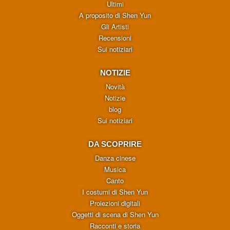
Ultimi
A proposito di Shen Yun
Gli Artisti
Recensioni
Sui notiziari
NOTIZIE
Novità
Notizie
blog
Sui notiziari
DA SCOPRIRE
Danza cinese
Musica
Canto
I costumi di Shen Yun
Proiezioni digitali
Oggetti di scena di Shen Yun
Racconti e storia