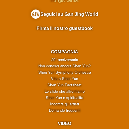
Seguici su Gan Jing World
Firma il nostro guestbook
COMPAGNIA
20° anniversario
Non conosci ancora Shen Yun?
Shen Yun Symphony Orchestra
Vita a Shen Yun
Shen Yun Factsheet
Le sfide che affrontiamo
Shen Yun e spiritualità
Incontra gli artisti
Domande frequenti
VIDEO