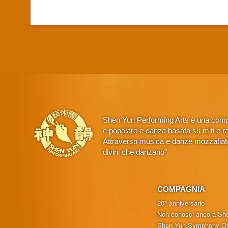
Shen Yun Performing Arts è una compa
e popolare e danza basata su miti e rac
Attraverso musica e danze mozzafiato,
divini che danzano".
COMPAGNIA
20° anniversario
Non conosci ancora Sh
Shen Yun Symphony Or