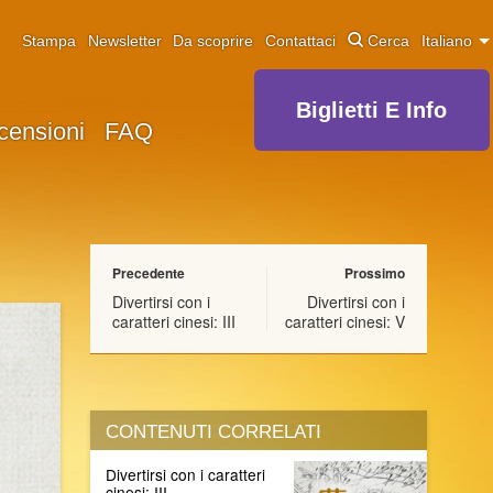
Stampa
Newsletter
Da scoprire
Contattaci
Cerca
Italiano
Biglietti E Info
censioni
FAQ
Precedente
Prossimo
Divertirsi con i
Divertirsi con i
caratteri cinesi: III
caratteri cinesi: V
CONTENUTI CORRELATI
Divertirsi con i caratteri
cinesi: III