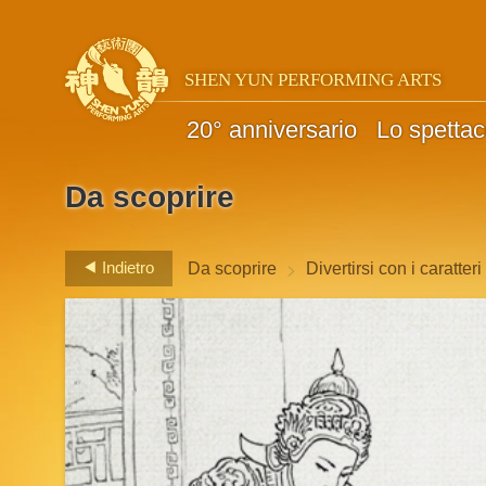
SHEN YUN PERFORMING ARTS
20° anniversario
Lo spettac
Da scoprire
>
Indietro
Da scoprire
Divertirsi con i caratteri