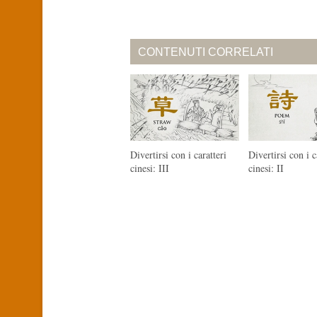
CONTENUTI CORRELATI
Divertirsi con i caratteri
Divertirsi con i c
cinesi: III
cinesi: II