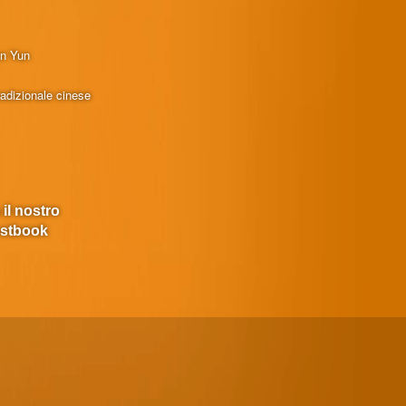
en Yun
radizionale cinese
 il nostro
stbook