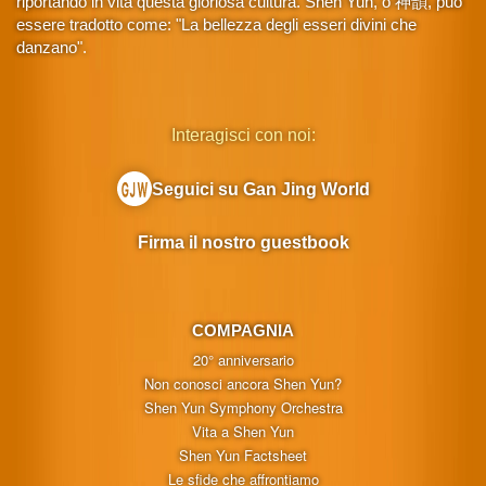
riportando in vita questa gloriosa cultura. Shen Yun, o 神韻, può
essere tradotto come: "La bellezza degli esseri divini che
danzano".
Interagisci con noi:
Seguici su Gan Jing World
Firma il nostro guestbook
COMPAGNIA
20° anniversario
Non conosci ancora Shen Yun?
Shen Yun Symphony Orchestra
Vita a Shen Yun
Shen Yun Factsheet
Le sfide che affrontiamo