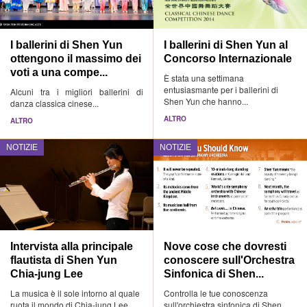
I ballerini di Shen Yun
I ballerini di Shen Yun al
ottengono il massimo dei
Concorso Internazionale
voti a una compe...
È stata una settimana
entusiasmante per i ballerini di
Alcuni tra i migliori ballerini di
Shen Yun che hanno...
danza classica cinese...
ALTRO
ALTRO
NOTIZIE
NOTIZIE
Intervista alla principale
Nove cose che dovresti
flautista di Shen Yun
conoscere sull'Orchestra
Chia-jung Lee
Sinfonica di Shen...
La musica è il sole intorno al quale
Controlla le tue conoscenza
ruota il mondo di Chia-jung Lee.
sull'orchiestra sinfonica di Shen