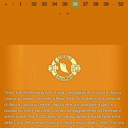
...
...
«
‹
1
32
33
34
35
36
37
38
39
52
›
»
Shen Yun Performing Arts è una compagnia di musica e danza
classica cinese con sede a New York. Si esibisce in spettacoli
di danza classica cinese, danza etnica e popolare e danza
basata su miti e racconti, con accompagnamento orchestrale e
artisti solisti. Per 5.000 anni, la cultura divina è fiorita nella terra
della Cina. Attraverso musica e danze mozzafiato, Shen Yun sta