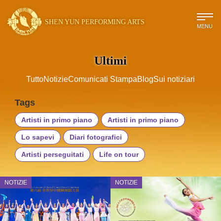
SHEN YUN PERFORMING ARTS
MENU
Ultimi
Tutto
Notizie
Comunicati Stampa
Blog
Sui notiziari
Tags
Artisti in primo piano
Artisti in primo piano
Lo sapevi
Diari fotografici
Artisti perseguitati
Life on tour
NOTIZIE
NOTIZIE