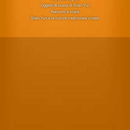
Oggetti di scena di Shen Yun
Racconti e storia
Shen Yun e la cultura tradizionale cinese