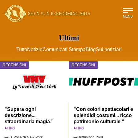
SHEN YUN PERFORMING ARTS
MENU
Ultimi
Tutto
Notizie
Comunicati Stampa
Blog
Sui notiziari
RECENSIONI
RECENSIONI
“Supera ogni
“Con colori spettacolari e
descrizione...
splendidi costumi... ricco
straordinaria magia.”
patrimonio culturale.”
ALTRO
ALTRO
—La Voce di New York
—Huffington Post