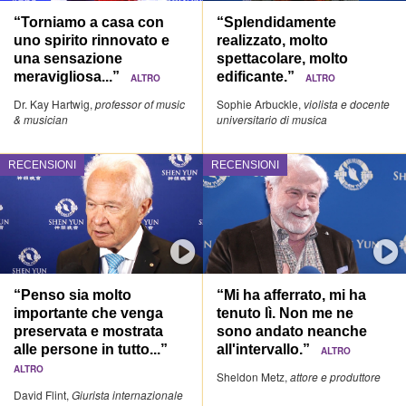
“Torniamo a casa con
“Splendidamente
uno spirito rinnovato e
realizzato, molto
una sensazione
spettacolare, molto
meravigliosa...”
edificante.”
ALTRO
ALTRO
Dr. Kay Hartwig,
professor of music
Sophie Arbuckle,
violista e docente
& musician
universitario di musica
RECENSIONI
RECENSIONI
“Penso sia molto
“Mi ha afferrato, mi ha
importante che venga
tenuto lì. Non me ne
preservata e mostrata
sono andato neanche
alle persone in tutto...”
all'intervallo.”
ALTRO
ALTRO
Sheldon Metz,
attore e produttore
David Flint,
Giurista internazionale