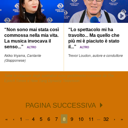
“Non sono mai stata così
“Lo spettacolo mi ha
commossa nella mia vita.
travolto... Ma quello che
La musica invocava il
più mi è piaciuto è stato
senso...”
il...”
ALTRO
ALTRO
Akiko Iriyama,
Cantante
Trevor Loudon,
autore e conduttore
(Giapponese)
Tutte le citazioni degli spettatori sono gentilmente conesse da The
Epoch Times e New Tang Dynasty Television.
PAGINA SUCCESSIVA
...
...
«
‹
1
4
5
6
7
8
9
10
11
32
›
»