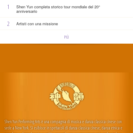
1
Shen Yun completa storico tour mondiale del 20°
anniversario
2
Artisti con una missione
PIÙ
Shen Yun Performing Arts è una compagnia di musica e danza classica cinese con
sede a New York. Si esibisce in spettacoli di danza classica cinese, danza etnica e