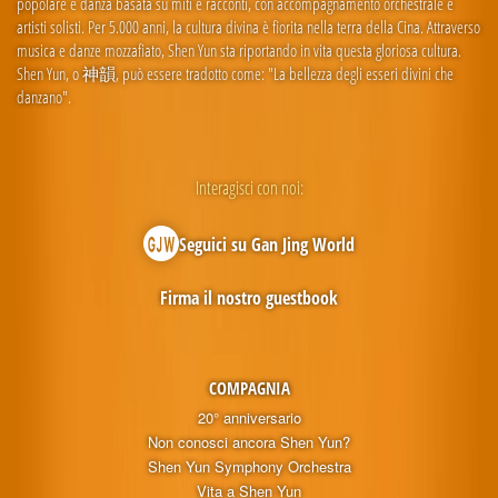
popolare e danza basata su miti e racconti, con accompagnamento orchestrale e
artisti solisti. Per 5.000 anni, la cultura divina è fiorita nella terra della Cina. Attraverso
musica e danze mozzafiato, Shen Yun sta riportando in vita questa gloriosa cultura.
Shen Yun, o 神韻, può essere tradotto come: "La bellezza degli esseri divini che
danzano".
Interagisci con noi:
Seguici su Gan Jing World
Firma il nostro guestbook
COMPAGNIA
20° anniversario
Non conosci ancora Shen Yun?
Shen Yun Symphony Orchestra
Vita a Shen Yun