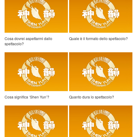
Cosa dovrei aspettarmi dallo
Quale è il formato dello spettacolo?
spettacolo?
Cosa significa ‘Shen Yun’?
Quanto dura lo spettacolo?