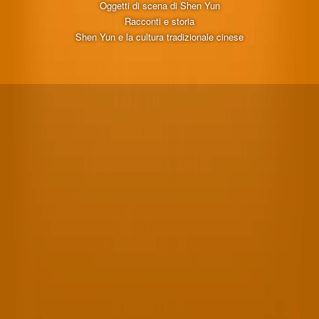
Oggetti di scena di Shen Yun
Racconti e storia
Shen Yun e la cultura tradizionale cinese