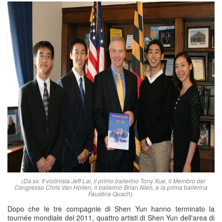
（Da sx: Il violinista Jeff Lai, il primo ballerino Tony Xue, il Membro del
Congresso Chris Van Hollen, il ballerino Brian Nieh, e la prima ballerina
Faustina Quach).
Dopo che le tre compagnie di Shen Yun hanno terminato la
tournée mondiale del 2011, quattro artisti di Shen Yun dell'area di