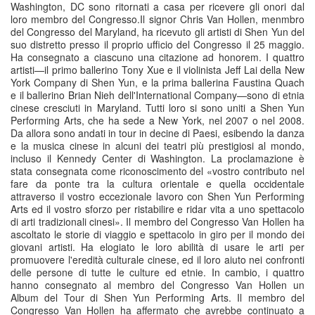
Washington, DC sono ritornati a casa per ricevere gli onori dal
loro membro del Congresso.
Il signor Chris Van Hollen, menmbro
del Congresso del Maryland, ha ricevuto gli artisti di Shen Yun del
suo distretto presso il proprio ufficio del Congresso il 25 maggio.
Ha consegnato a ciascuno una citazione ad honorem.
I quattro
artisti—il primo ballerino Tony Xue e il violinista Jeff Lai della New
York Company di Shen Yun, e la prima ballerina Faustina Quach
e il ballerino Brian Nieh dell'International Company—sono di etnia
cinese cresciuti in Maryland. Tutti loro si sono uniti a Shen Yun
Performing Arts, che ha sede a New York, nel 2007 o nel 2008.
Da allora sono andati in tour in decine di Paesi, esibendo la danza
e la musica cinese in alcuni dei teatri più prestigiosi al mondo,
incluso il Kennedy Center di Washington.
La proclamazione è
stata consegnata come riconoscimento del «vostro contributo nel
fare da ponte tra la cultura orientale e quella occidentale
attraverso il vostro eccezionale lavoro con Shen Yun Performing
Arts ed il vostro sforzo per ristabilire e ridar vita a uno spettacolo
di arti tradizionali cinesi».
Il membro del Congresso Van Hollen ha
ascoltato le storie di viaggio e spettacolo in giro per il mondo dei
giovani artisti. Ha elogiato le loro abilità di usare le arti per
promuovere l'eredità culturale cinese, ed il loro aiuto nei confronti
delle persone di tutte le culture ed etnie.
In cambio, i quattro
hanno consegnato al membro del Congresso Van Hollen un
Album del Tour di Shen Yun Performing Arts. Il membro del
Congresso Van Hollen ha affermato che avrebbe continuato a