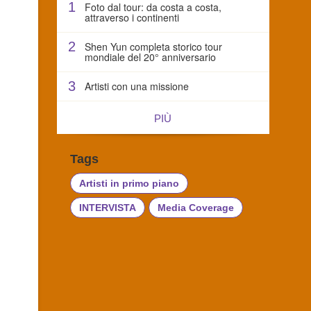
1
Foto dal tour: da costa a costa,
attraverso i continenti
2
Shen Yun completa storico tour
mondiale del 20° anniversario
3
Artisti con una missione
PIÙ
Tags
Artisti in primo piano
INTERVISTA
Media Coverage