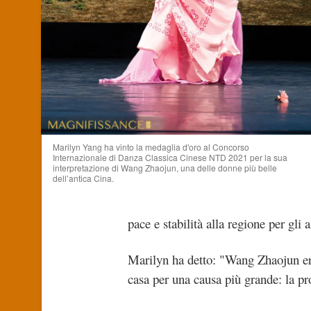
Marilyn Yang ha vinto la medaglia d'oro al Concorso
Internazionale di Danza Classica Cinese NTD 2021 per la sua
interpretazione di Wang Zhaojun, una delle donne più belle
dell’antica Cina.
pace e stabilità alla regione per gli 
Marilyn ha detto: "Wang Zhaojun er
casa per una causa più grande: la pr