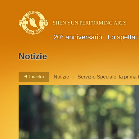
SHEN YUN PERFORMING ARTS
20° anniversario
Lo spettac
Notizie
>
Indietro
Notizie
Servizio Speciale: la prima