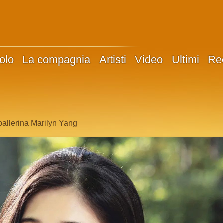
olo
La compagnia
Artisti
Video
Ultimi
Re
 ballerina Marilyn Yang