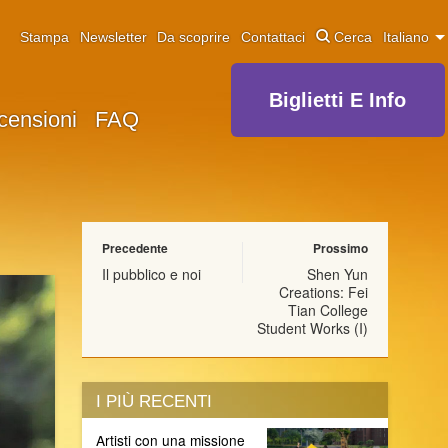
Stampa
Newsletter
Da scoprire
Contattaci
Cerca
Italiano
Biglietti E Info
censioni
FAQ
Precedente
Prossimo
Il pubblico e noi
Shen Yun
Creations: Fei
Tian College
Student Works (I)
I PIÙ RECENTI
Artisti con una missione