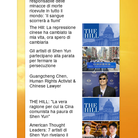
responsabile delle
minacce di morte
ricevute in tutto il
mondo: 'Il sangue
scorrerà a fiumi'
The Hill: La repressione
cinese ha cambiato la
mia vita, ora spero di
cambiarla
Gli artisti di Shen Yun
partecipano alla parata
per fermare la
persecuzione
Guangcheng Chen,
Human Rights Activist &
Chinese Lawyer
THE HILL: "La vera
ragione per cui la Cina
comunista ha paura di
Shen Yun"
American Thought
Leaders: 7 artisti di
Shen Yun rivelano il