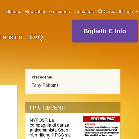
Stampa
Newsletter
Da scoprire
Contattaci
Cerca
Italiano
Biglietti E Info
censioni
FAQ
Precedente
Tony Robbins
I PIÙ RECENTI
NYPOST: La
compagnia di danza
anticomunista Shen
Yun ritiene il PCC sia