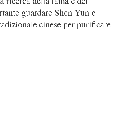
la ricerca della fama e del
rtante guardare Shen Yun e
tradizionale cinese per purificare