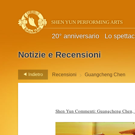
SHEN YUN PERFORMING ARTS
20° anniversario
Lo spettac
Notizie e Recensioni
>
Indietro
Recensioni
Guangcheng Chen
Shen Yun Commenti: Guangcheng Chen, H