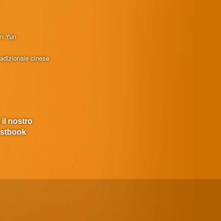
en Yun
radizionale cinese
 il nostro
stbook