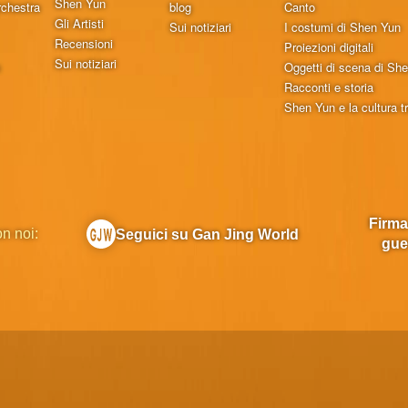
Shen Yun
chestra
blog
Canto
Gli Artisti
Sui notiziari
I costumi di Shen Yun
Recensioni
Proiezioni digitali
Sui notiziari
o
Oggetti di scena di Sh
Racconti e storia
Shen Yun e la cultura t
Firma
on noi:
Seguici su Gan Jing World
gue